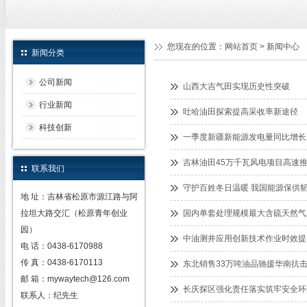
您现在的位置：
网站首页
> 新闻中心
新闻分类
公司新闻
山西大吉气田实现历史性突破
行业新闻
吐哈油田探索提高采收率新途径
科技创新
一季度新疆新能源发电量同比增长2
吉林油田45万千瓦风电项目高速
联系我们
守护百姓冬日温暖 我国能源保供
地 址：吉林省松原市源江路与阿
拉坦大路交汇（松原青年创业
国内单套处理规模最大含硫天然气
园）
中油测井应用创新技术作业时效提
电 话：0438-6170988
传 真：0438-6170113
东北销售33万吨油品驰援华南抗击
邮 箱：mywaytech@126.com
长庆探区强化责任落实筑牢安全环
联系人：纪先生