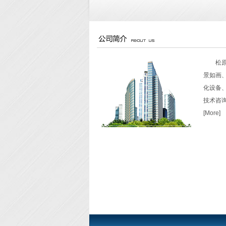
松
景如画
化设备
技术咨
[
More
]