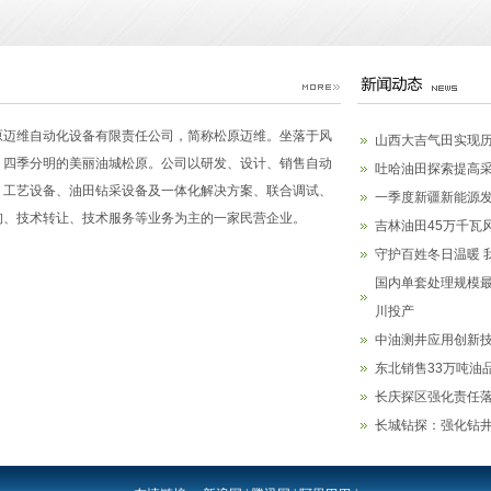
原迈维自动化设备有限责任公司，简称松原迈维。坐落于风
山西大吉气田实现
、四季分明的美丽油城松原。公司以研发、设计、销售自动
吐哈油田探索提高
、工艺设备、油田钻采设备及一体化解决方案、联合调试、
一季度新疆新能源发
询、技术转让、技术服务等业务为主的一家民营企业。
吉林油田45万千瓦
守护百姓冬日温暖 
国内单套处理规模
川投产
中油测井应用创新技
东北销售33万吨油
长庆探区强化责任
长城钻探：强化钻井